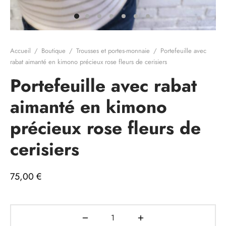
e cadeau
Accueil
/
Boutique
/
Trousses et portes-monnaie
/
Portefeuille avec
rabat aimanté en kimono précieux rose fleurs de cerisiers
Portefeuille avec rabat
aimanté en kimono
précieux rose fleurs de
cerisiers
75,00
€