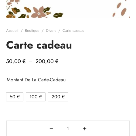
e cadeau
Accueil
/
Boutique
/
Divers
/
Carte cadeau
Carte cadeau
Plage de
50,00
€
–
200,00
€
prix :
50,00 €
Montant De La Carte-Cadeau
à
200,00 €
50 €
100 €
200 €