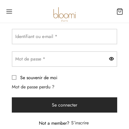
Obligatoire
Identifiant ou e-mail
*
Back
Back
Obligatoire
Mot de passe
*
TIQUE
LIERS
Se souvenir de moi
er Pochette
Mot de passe perdu ?
ettes
er sac
Se connecter
sses & Portes-monnaie
Not a member?
S’inscrire
ssoires