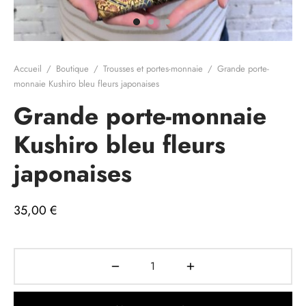
e cadeau
Accueil
/
Boutique
/
Trousses et portes-monnaie
/
Grande porte-
monnaie Kushiro bleu fleurs japonaises
Grande porte-monnaie
Kushiro bleu fleurs
japonaises
35,00
€