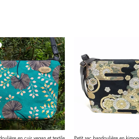
doulière en cuir vegan et textile
Petit sac bandoulière en kimon