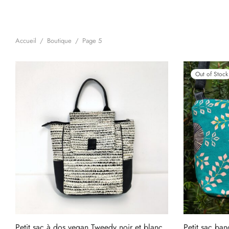
Accueil
/
Boutique
/
Page 5
Out of Stock
Petit sac à dos vegan Tweedy noir et blanc
Petit sac ban