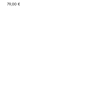
79,00
€
Petit sac bandoulière vegan motifs Chats
Petit sac ban
Gris et vagues
velours fuchs
85,00
€
75,00
€