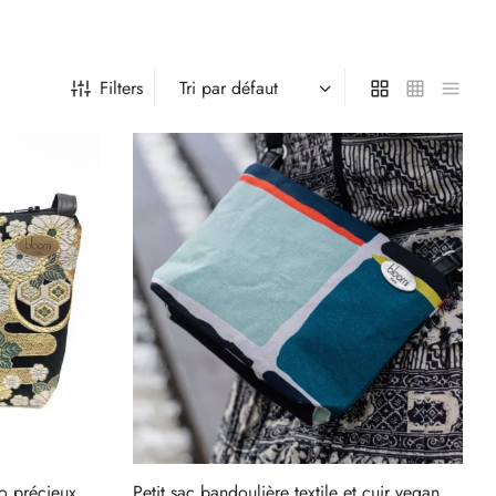
Filters
o précieux
Petit sac bandoulière textile et cuir vegan