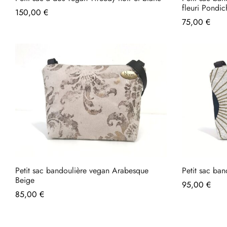
fleuri Pondic
150,00
€
75,00
€
Petit sac bandoulière vegan Arabesque
Petit sac ba
Beige
95,00
€
85,00
€