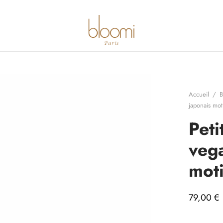
Accueil
/
B
japonais mot
Peti
vega
moti
79,00
€