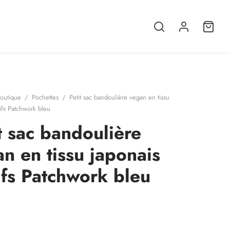
outique
/
Pochettes
/
Petit sac bandoulière vegan en tissu
ifs Patchwork bleu
t sac bandoulière
n en tissu japonais
fs Patchwork bleu