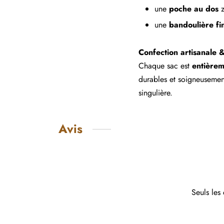
une
poche au dos
z
une
bandoulière fi
Confection artisanale 
Chaque sac est
entière
durables et soigneuseme
singulière.
Avis
Seuls les 