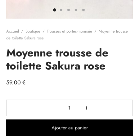
e cadeau
Accueil
/
Boutique
/
Trousses et portes-monnaie
/
Moyenne trousse
de toilette Sakura rose
Moyenne trousse de
toilette Sakura rose
59,00
€
Ajouter au panier