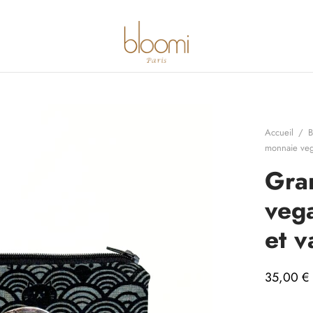
Accueil
/
B
monnaie veg
Gra
vega
et 
35,00
€