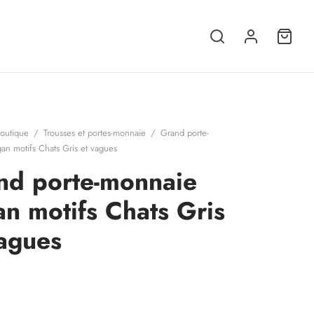
outique
/
Trousses et portes-monnaie
/
Grand porte-
an motifs Chats Gris et vagues
nd porte-monnaie
n motifs Chats Gris
vagues