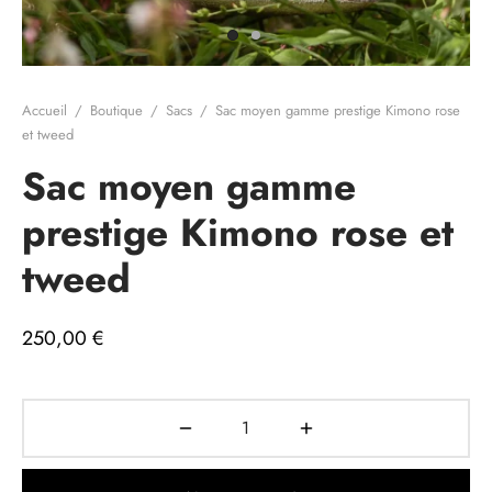
e cadeau
Accueil
/
Boutique
/
Sacs
/
Sac moyen gamme prestige Kimono rose
et tweed
Sac moyen gamme
prestige Kimono rose et
tweed
250,00
€