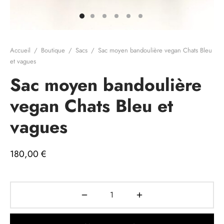
e cadeau
Accueil
/
Boutique
/
Sacs
/
Sac moyen bandoulière vegan Chats Bleu
et vagues
Sac moyen bandoulière
vegan Chats Bleu et
vagues
180,00
€