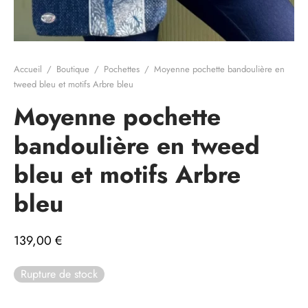
e cadeau
Accueil
/
Boutique
/
Pochettes
/
Moyenne pochette bandoulière en
tweed bleu et motifs Arbre bleu
Moyenne pochette
bandoulière en tweed
bleu et motifs Arbre
bleu
139,00
€
Rupture de stock