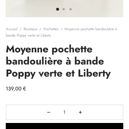
e cadeau
Accueil
/
Boutique
/
Pochettes
/
Moyenne pochette bandoulière à
bande Poppy verte et Liberty
Moyenne pochette
bandoulière à bande
Poppy verte et Liberty
139,00
€