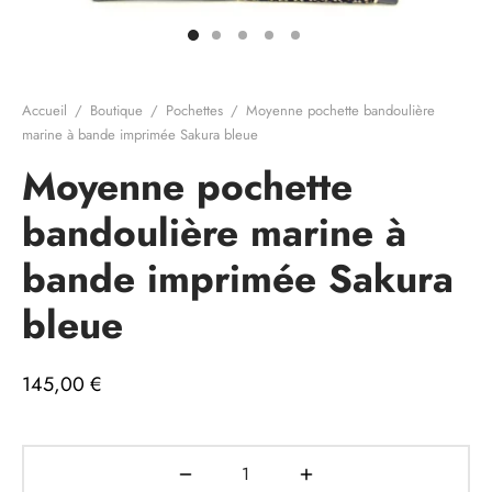
e cadeau
Accueil
/
Boutique
/
Pochettes
/
Moyenne pochette bandoulière
marine à bande imprimée Sakura bleue
Moyenne pochette
bandoulière marine à
bande imprimée Sakura
bleue
145,00
€